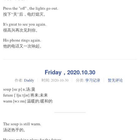
Press the "off" , the lights go out.
按下“关”后，电灯熄灭。
It's great to see you again.
很高兴再次见到你。
His phone rings again.
他的电话又一次响起。
Friday，2020.10.30
作者:
Daddy
时间:
2020-10-30
分类:
学习记录
暂无评论
soup [suːp] n.汤;羹
future [ˈfjuːtʃər] 将来;未来
warm [wɔːrm] 温暖的;暖和的
The soup is still warm.
汤还热乎的。
He was making plans for the future.